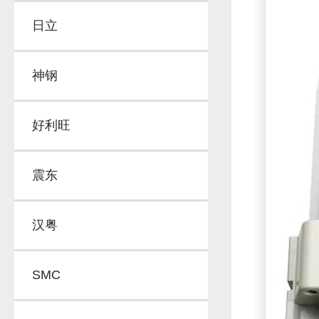
日立
神钢
好利旺
震东
汉粤
SMC